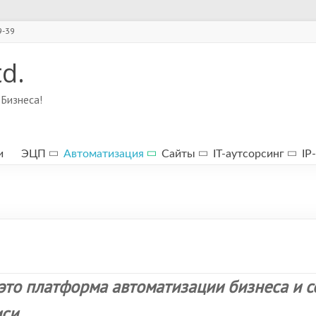
9-39
td.
Бизнеса!
и
ЭЦП
Автоматизация
Сайты
IT-аутсорсинг
IP
это платформа автоматизации бизнеса и с
иси