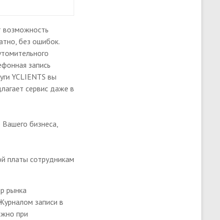
т возможность
атно, без ошибок.
 утомительного
ефонная запись
луги YCLIENTS вы
лагает сервис даже в
 Вашего бизнеса,
ой платы сотрудникам
ер рынка
 Журналом записи в
ажно при