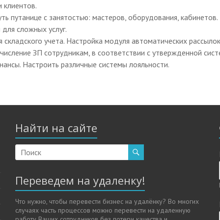
 клиентов.
ть путанице с занятостью: мастеров, оборудования, кабинетов
 для сложных услуг.
 складского учета. Настройка модуля автоматических рассылок
начисление ЗП сотрудникам, в соответствии с утвержденной сис
нансы. Настроить различные системы лояльности.
Найти на сайте
Переведем на удаленку!
Что нужно, чтобы перевести бизнес на удалёнку? Во многих
случаях часть процессов можно перевести на удаленную
работу Ваших сотрудников без потери качества и