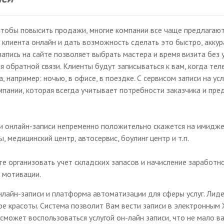
 чтобы повысить продажи, многие компании все чаще предлагаю
 клиента онлайн и дать возможность сделать это быстро, аккур
апись на сайте позволяет выбрать мастера и время визита без
 обратной связи. Клиенты будут записываться к вам, когда тел
, например: ночью, в офисе, в поездке. С сервисом записи на ус
пании, которая всегда учитывает потребности заказчика и пред
 онлайн-записи непременно положительно скажется на имидже
, медицинский центр, автосервис, боулинг центр и т.п.
те организовать учет складских запасов и начисление заработн
 мотивации.
нлайн-записи и платформа автоматизации для сферы услуг. Лид
ре красоты. Система позволит Вам вести записи в электронным
сможет воспользоваться услугой он-лайн записи, что не мало в