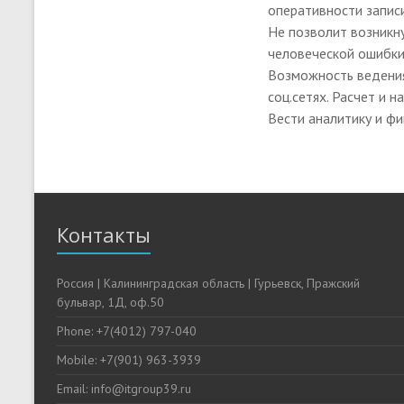
оперативности записи
Не позволит возникну
человеческой ошибки
Возможность ведения
соц.сетях. Расчет и 
Вести аналитику и фи
Контакты
Россия | Калининградская область | Гурьевск, Пражский
бульвар, 1Д, оф.50
Phone: +7(4012) 797-040
Mobile: +7(901) 963-3939
Email: info@itgroup39.ru