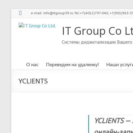
Skip
e-mail: info@itgroup39.ru Tel:+7(4012)797-040, +7(901)963-3
to
content
IT Group Co L
Системы диджитализации Вашего 
О нас
Переведем на удаленку!
Наши услуг
YCLIENTS
YCLIENTS — 
онлайн-зап