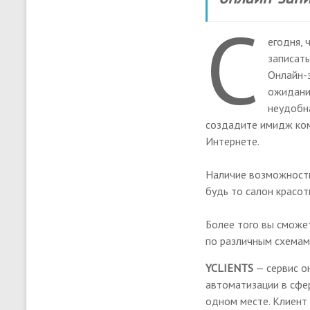
С
егодня,
записать
Онлайн-з
ожидания
неудобна
создадите имидж ком
Интернете.
Наличие возможности
будь то салон красоты
Более того вы сможе
по различным схемам
YCLIENTS
— сервис о
автоматизации в сфе
одном месте. Клиент 